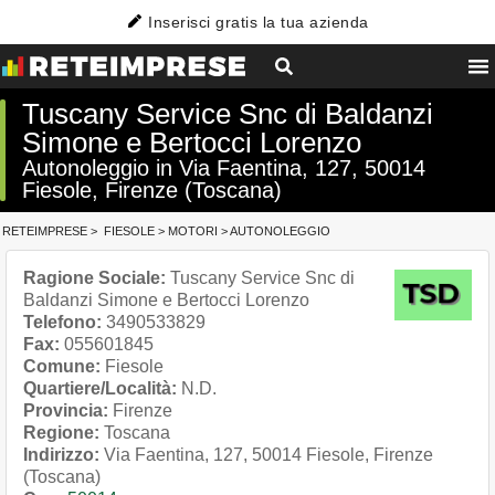
Inserisci gratis la tua azienda
Tuscany Service Snc di Baldanzi
Simone e Bertocci Lorenzo
Autonoleggio in Via Faentina, 127, 50014
Fiesole, Firenze (Toscana)
RETEIMPRESE
>
FIESOLE
>
MOTORI
>
AUTONOLEGGIO
Ragione Sociale:
Tuscany Service Snc di
Baldanzi Simone e Bertocci Lorenzo
Telefono:
3490533829
Fax:
055601845
Comune:
Fiesole
Quartiere/Località:
N.D.
Provincia:
Firenze
Regione:
Toscana
Indirizzo:
Via Faentina, 127, 50014 Fiesole, Firenze
(Toscana)