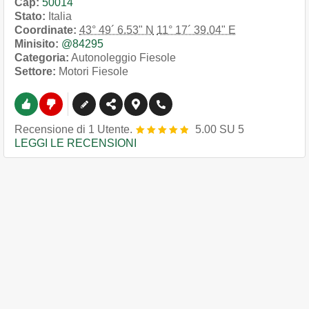
Cap:
50014
Stato:
Italia
Coordinate:
43° 49´ 6.53" N
11° 17´ 39.04" E
Minisito:
@84295
Categoria:
Autonoleggio Fiesole
Settore:
Motori Fiesole
Recensione
di
1
Utente.
5.00
SU
5
LEGGI LE RECENSIONI