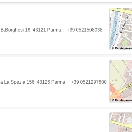
.B.Borghesi 16
,
43121
Parma
|
+39 0521508038
ia La Spezia 156
,
43126
Parma
|
+39 0521297800