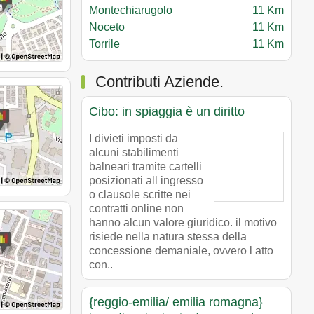
Montechiarugolo
11 Km
Noceto
11 Km
Torrile
11 Km
Contributi Aziende.
Cibo: in spiaggia è un diritto
I divieti imposti da
alcuni stabilimenti
balneari tramite cartelli
posizionati all ingresso
o clausole scritte nei
contratti online non
hanno alcun valore giuridico. il motivo
risiede nella natura stessa della
concessione demaniale, ovvero l atto
con..
{reggio-emilia/ emilia romagna}