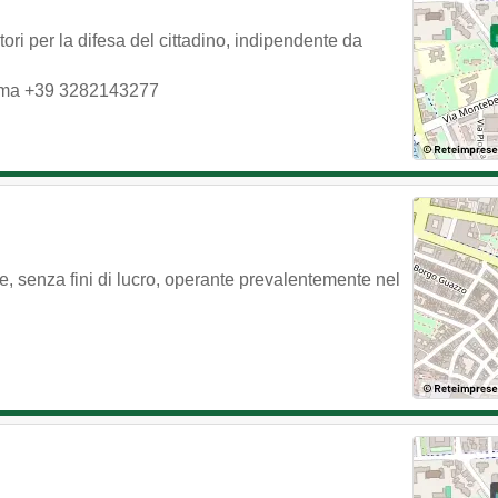
 per la difesa del cittadino, indipendente da
ma
+39 3282143277
le, senza fini di lucro, operante prevalentemente nel