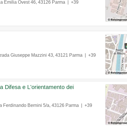
ia Emilia Ovest 46
,
43126
Parma
|
+39
trada Giuseppe Mazzini 43
,
43121
Parma
|
+39
a Difesa e L'orientamento dei
ia Ferdinando Bernini 5/a
,
43126
Parma
|
+39