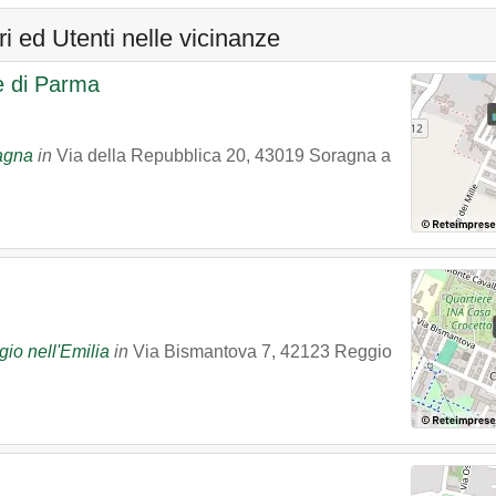
i ed Utenti nelle vicinanze
le di Parma
ragna
in
Via della Repubblica 20
,
43019
Soragna
a
io nell'Emilia
in
Via Bismantova 7
,
42123
Reggio