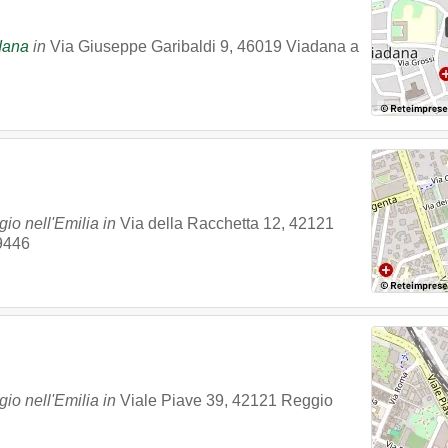
dana
in
Via Giuseppe Garibaldi 9
,
46019
Viadana
a
io nell'Emilia in
Via della Racchetta 12
,
42121
9446
io nell'Emilia in
Viale Piave 39
,
42121
Reggio