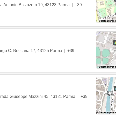
ia Antonio Bizzozero 19
,
43123
Parma
|
+39
argo C. Beccaria 17
,
43125
Parma
|
+39
trada Giuseppe Mazzini 43
,
43121
Parma
|
+39