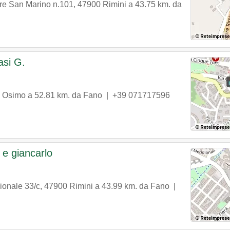
are San Marino n.101
,
47900
Rimini
a 43.75 km. da
asi G.
Osimo
a 52.81 km. da Fano |
+39 071717596
o e giancarlo
ionale 33/c
,
47900
Rimini
a 43.99 km. da Fano |