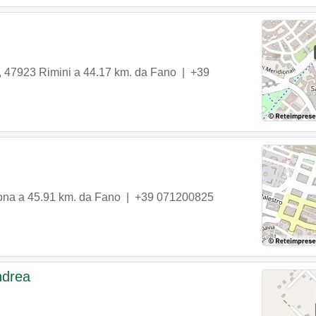
,
47923
Rimini
a 44.17 km. da Fano |
+39
ona
a 45.91 km. da Fano |
+39 071200825
ndrea