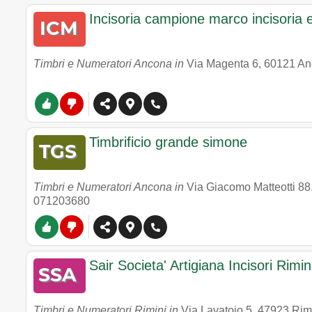
Incisoria campione marco incisoria e
Timbri e Numeratori Ancona in
Via Magenta 6
,
60121
An
Timbrificio grande simone
Timbri e Numeratori Ancona in
Via Giacomo Matteotti 88
071203680
Sair Societa' Artigiana Incisori Rimi
Timbri e Numeratori Rimini in
Via Lavatoio 5
,
47923
Rim