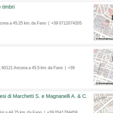
 timbri
cona
a 45.25 km. da Fano |
+39 0712074205
,
60121
Ancona
a 45.5 km. da Fano |
+39
nesi di Marchetti S. e Magnanelli A. & C.
ini
a 44.75 km. da Fano |
+39 0541784459