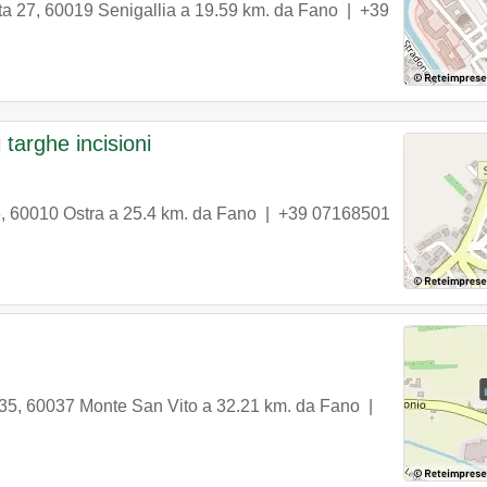
ta 27
,
60019
Senigallia
a 19.59 km. da Fano |
+39
 targhe incisioni
3
,
60010
Ostra
a 25.4 km. da Fano |
+39 07168501
 35
,
60037
Monte San Vito
a 32.21 km. da Fano |