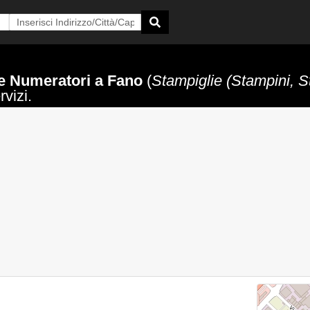
e Numeratori a Fano
(
Stampiglie (Stampini, S
rvizi.