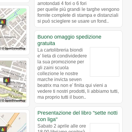
arrotondati 4 fori o 6 fori
per quelle più grandi le targhe vengono
fornite complete di stampa e distanziali
si può scieglere se usare un fond..
Buono omaggio spedizione
gratuita
La cartolibreria biondi
e' lieta di condividedere
la sua promozione per
gli zaini scuola
collezione le nostre
marche invicta seven
beatrix ma non e' finita qui vieni a
vedere ti nostri prodotti, li abbiamo tutti,
ma proprio tutti il buon..
Presentazione del libro "sette notti
con liga"
Sabato 2 aprile alle ore
18 00 libriamo ospiterà