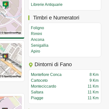
Librerie Antiquarie
Timbri e Numeratori
Foligno
Rimini
Ancona
Senigallia
Apiro
Dintorni di Fano
Montefiore Conca
8 Km
Cartoceto
9 Km
Monteciccardo
11 Km
Saltara
11 Km
Piagge
11 Km