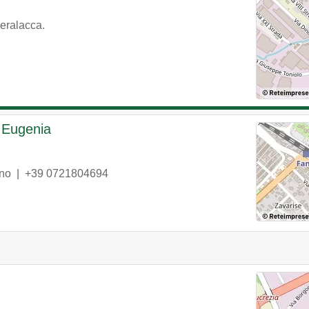
ceralacca.
i Eugenia
no
|
+39 0721804694