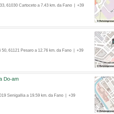
 33
,
61030
Cartoceto
a 7.43 km. da Fano |
+39
i 50
,
61121
Pesaro
a 12.76 km. da Fano |
+39
ria Do-am
019
Senigallia
a 19.59 km. da Fano |
+39