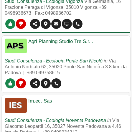
Studi Consulenza - Ecologia Vigonza
Via Germania, 16
Frazione Peraga di Vigonza
,
35010
Vigonza
+39
0498936673
| Fax: 0498936702
Agri Planning Studio Tre S.r.l.
Studi Consulenza - Ecologia Ponte San Nicolò
in
Via
Antonio Norbiato 62
,
35020
Ponte San Nicolò
a 3.8 km. da
Padova |
+39 049758615
Im.ec. Sas
Studi Consulenza - Ecologia Noventa Padovana
in
Via
Giacomo Leopardi 16
,
35027
Noventa Padovana
a 4.46