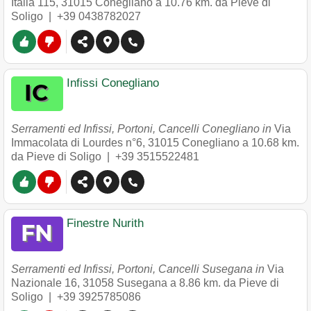
Italia 115
,
31015
Conegliano
a 10.76 km. da Pieve di
Soligo |
+39 0438782027
Infissi Conegliano
Serramenti ed Infissi, Portoni, Cancelli Conegliano in
Via
Immacolata di Lourdes n°6
,
31015
Conegliano
a 10.68 km.
da Pieve di Soligo |
+39 3515522481
Finestre Nurith
Serramenti ed Infissi, Portoni, Cancelli Susegana in
Via
Nazionale 16
,
31058
Susegana
a 8.86 km. da Pieve di
Soligo |
+39 3925785086