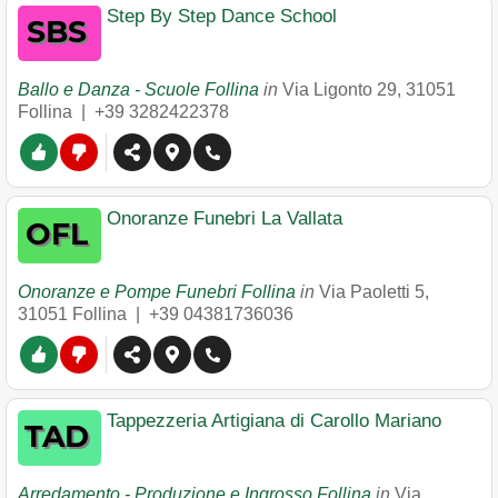
Step By Step Dance School
Ballo e Danza - Scuole Follina
in
Via Ligonto 29
,
31051
Follina
|
+39 3282422378
Onoranze Funebri La Vallata
Onoranze e Pompe Funebri Follina
in
Via Paoletti 5
,
31051
Follina
|
+39 04381736036
Tappezzeria Artigiana di Carollo Mariano
Arredamento - Produzione e Ingrosso Follina
in
Via