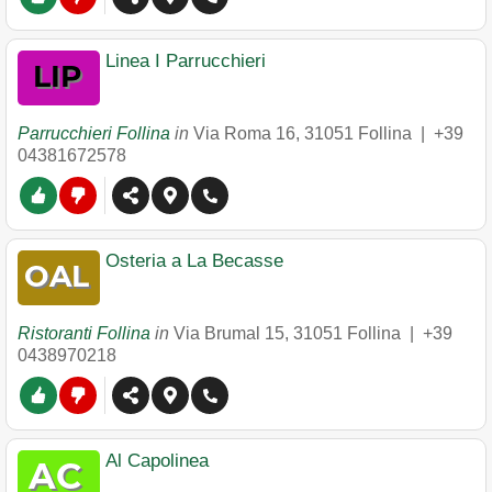
Linea I Parrucchieri
Parrucchieri Follina
in
Via Roma 16
,
31051
Follina
|
+39
04381672578
Osteria a La Becasse
Ristoranti Follina
in
Via Brumal 15
,
31051
Follina
|
+39
0438970218
Al Capolinea