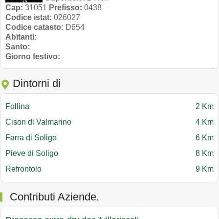
Cap:
31051
Prefisso:
0438
Codice istat:
026027
Codice catasto:
D654
Abitanti:
Santo:
Giorno festivo:
Dintorni di
Follina
2 Km
Cison di Valmarino
4 Km
Farra di Soligo
6 Km
Pieve di Soligo
8 Km
Refrontolo
9 Km
Contributi Aziende.