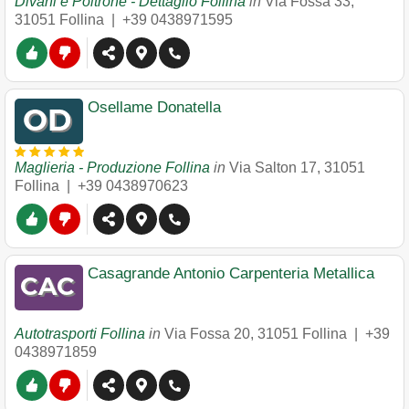
Divani e Poltrone - Dettaglio Follina
in
Via Fossa 33
,
31051
Follina
|
+39 0438971595
Osellame Donatella
Maglieria - Produzione Follina
in
Via Salton 17
,
31051
Follina
|
+39 0438970623
Casagrande Antonio Carpenteria Metallica
Autotrasporti Follina
in
Via Fossa 20
,
31051
Follina
|
+39
0438971859