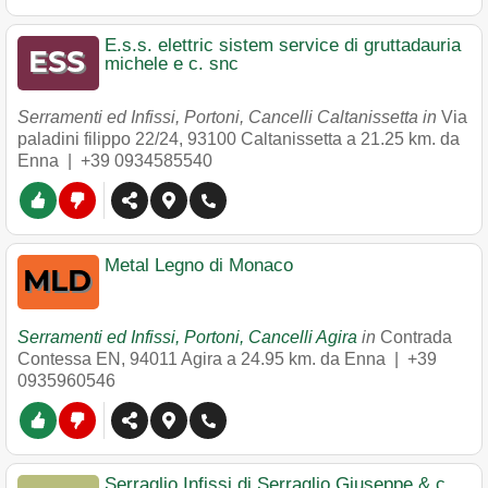
E.s.s. elettric sistem service di gruttadauria
michele e c. snc
Serramenti ed Infissi, Portoni, Cancelli Caltanissetta in
Via
paladini filippo 22/24
,
93100
Caltanissetta
a 21.25 km. da
Enna |
+39 0934585540
Metal Legno di Monaco
Serramenti ed Infissi, Portoni, Cancelli Agira
in
Contrada
Contessa EN
,
94011
Agira
a 24.95 km. da Enna |
+39
0935960546
Serraglio Infissi di Serraglio Giuseppe & c.