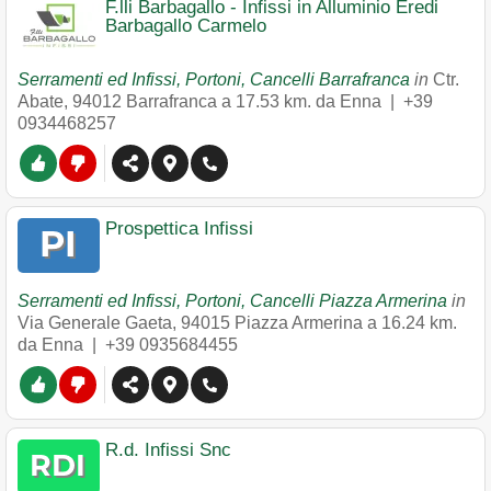
F.lli Barbagallo - Infissi in Alluminio Eredi
Barbagallo Carmelo
Serramenti ed Infissi, Portoni, Cancelli Barrafranca
in
Ctr.
Abate
,
94012
Barrafranca
a 17.53 km. da Enna |
+39
0934468257
Prospettica Infissi
Serramenti ed Infissi, Portoni, Cancelli Piazza Armerina
in
Via Generale Gaeta
,
94015
Piazza Armerina
a 16.24 km.
da Enna |
+39 0935684455
R.d. Infissi Snc