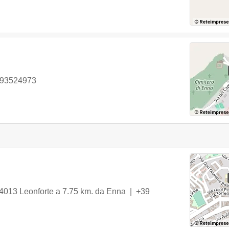
093524973
4013
Leonforte
a 7.75 km. da Enna |
+39