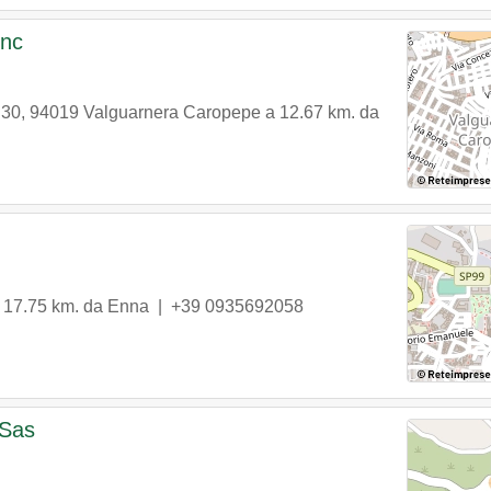
Snc
 30
,
94019
Valguarnera Caropepe
a 12.67 km. da
 17.75 km. da Enna |
+39 0935692058
 Sas