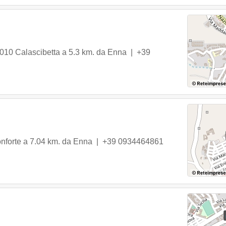
010
Calascibetta
a 5.3 km. da Enna |
+39
nforte
a 7.04 km. da Enna |
+39 0934464861