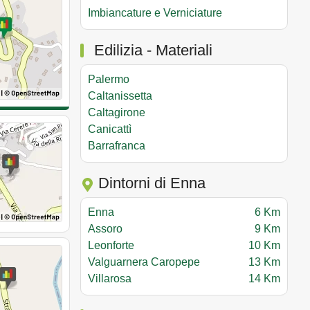
Imbiancature e Verniciature
Edilizia - Materiali
Palermo
Caltanissetta
Caltagirone
Canicattì
Barrafranca
Dintorni di Enna
Enna
6 Km
Assoro
9 Km
Leonforte
10 Km
Valguarnera Caropepe
13 Km
Villarosa
14 Km