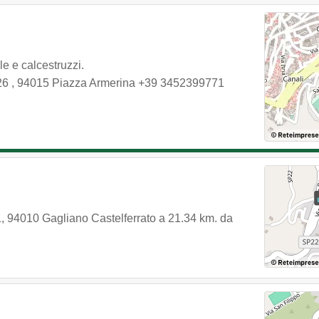
le e calcestruzzi.
 26
,
94015
Piazza Armerina
+39 3452399771
1
,
94010
Gagliano Castelferrato
a 21.34 km. da