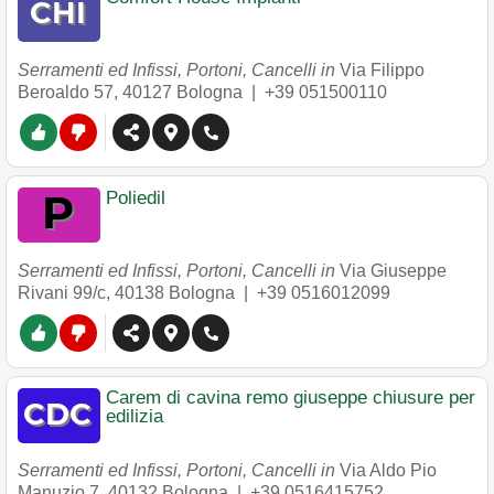
Serramenti ed Infissi, Portoni, Cancelli in
Via Filippo
Beroaldo 57
,
40127
Bologna
|
+39 051500110
Poliedil
Serramenti ed Infissi, Portoni, Cancelli in
Via Giuseppe
Rivani 99/c
,
40138
Bologna
|
+39 0516012099
Carem di cavina remo giuseppe chiusure per
edilizia
Serramenti ed Infissi, Portoni, Cancelli in
Via Aldo Pio
Manuzio 7
,
40132
Bologna
|
+39 0516415752