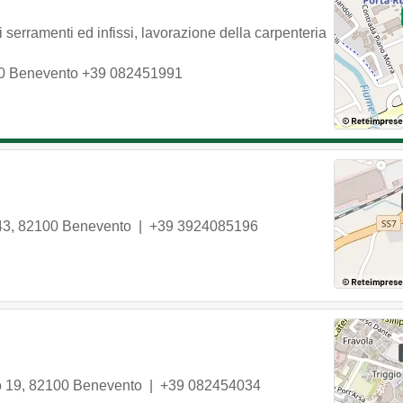
serramenti ed infissi, lavorazione della carpenteria
0
Benevento
+39 082451991
43
,
82100
Benevento
|
+39 3924085196
o 19
,
82100
Benevento
|
+39 082454034