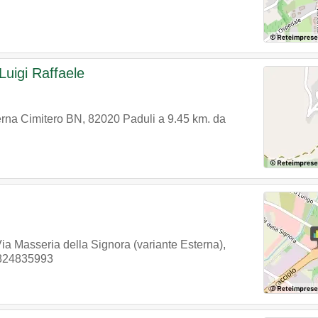
Luigi Raffaele
erna Cimitero BN
,
82020
Paduli
a 9.45 km. da
ia Masseria della Signora (variante Esterna)
,
824835993