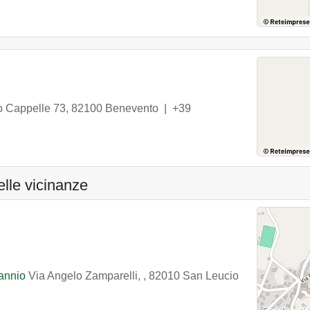
o Cappelle 73
,
82100
Benevento
|
+39
elle vicinanze
Sannio
Via Angelo Zamparelli,
,
82010
San Leucio