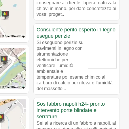
consegnare al cliente l'opera realizzata
chiavi in mano. per dare concretezza ai
vostri proget..
Consulente perito esperto in legno
esegue perizie
Si eseguono perizie su
pavimenti in legno con
strumentazione
elettroniche per
verificare l'umidità
ambientale e
temperature poi esame chimico al
carburo di calcio per rilevare l'umidità
del massetto ..
Sos fabbro napoli h24- pronto
intervento porte blindate e
serrature
Sei alla ricerca di un fabbro a napoli, al
vomero, o al rione alto, ai colli aminei o