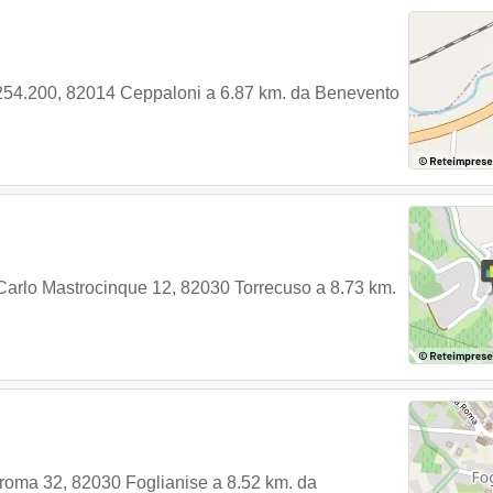
54.200
,
82014
Ceppaloni
a 6.87 km. da Benevento
Carlo Mastrocinque 12
,
82030
Torrecuso
a 8.73 km.
 roma 32
,
82030
Foglianise
a 8.52 km. da