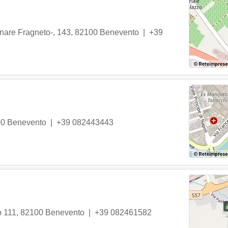
nare Fragneto-, 143
,
82100
Benevento
|
+39
00
Benevento
|
+39 082443443
o 111
,
82100
Benevento
|
+39 082461582