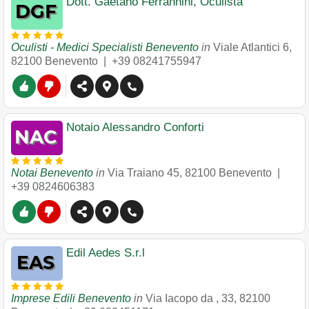
Dott. Gaetano Ferrannini, Oculista
Oculisti - Medici Specialisti Benevento
in
Viale Atlantici 6
,
82100
Benevento
|
+39 08241755947
Notaio Alessandro Conforti
Notai Benevento
in
Via Traiano 45
,
82100
Benevento
|
+39 0824606383
Edil Aedes S.r.l
Imprese Edili Benevento
in
Via Iacopo da , 33
,
82100