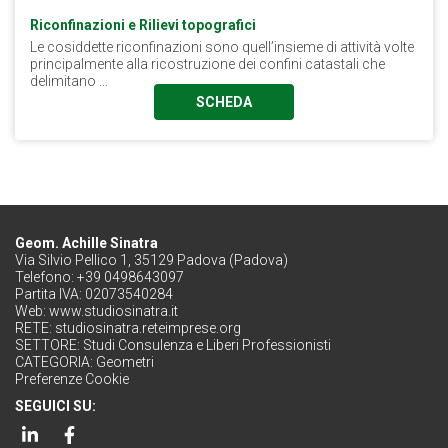
Riconfinazioni e Rilievi topografici
Le cosiddette riconfinazioni sono quell’insieme di attività volte
principalmente alla ricostruzione dei confini catastali che
delimitano ...
SCHEDA
Geom. Achille Sinatra
Via Silvio Pellico 1, 35129 Padova (Padova)
Telefono: +39 0498643097
Partita IVA: 02073540284
Web:
www.studiosinatra.it
RETE:
studiosinatra.reteimprese.org
SETTORE:
Studi Consulenza e Liberi Professionisti
CATEGORIA:
Geometri
Preferenze Cookie
SEGUICI SU: