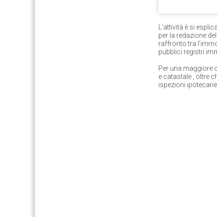
L’attività è si espl
per la redazione de
raffronto tra l’immo
pubblici registri imm
Per una maggiore c
e catastale
, oltre 
ispezioni ipotecarie