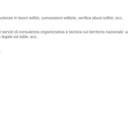
ze in lavori edilizi, concessioni edilizie, verifica abusi edilizi, ecc.
servizi di consulenza organizzativa e tecnica sul territorio nazionale:
a legale ed edile, ecc.
.
idenziale e industriale, pratiche catastali, stime e perizie, consulenza 
razioni, manutenzioni condomini, rilievi, sicurezza cantieri, pratiche cata