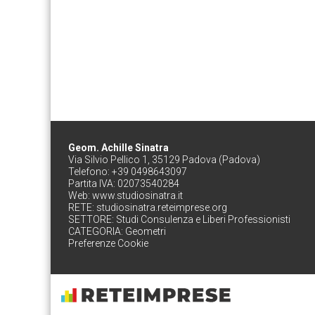
Geom. Achille Sinatra
Via Silvio Pellico 1, 35129 Padova (Padova)
Telefono: +39 0498643097
Partita IVA: 02073540284
Web:
www.studiosinatra.it
RETE:
studiosinatra.reteimprese.org
SETTORE:
Studi Consulenza e Liberi Professionisti
CATEGORIA:
Geometri
Preferenze Cookie