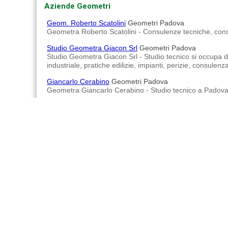
Aziende Geometri
Geom. Roberto Scatolini
Geometri Padova
Geometra Roberto Scatolini - Consulenze tecniche, consulen
Studio Geometra Giacon Srl
Geometri Padova
Studio Geometra Giacon Srl - Studio tecnico si occupa di 
industriale, pratiche edilizie, impianti, perizie, consulenz
Giancarlo Cerabino
Geometri Padova
Geometra Giancarlo Cerabino - Studio tecnico a Padova
Geom. Costante Babetto
Geometri Padova
Geom. Costante Babetto - Studio tecnico progettazione res
energetiche, sicurezza cantiere, direzione lavori.
Gabriele Giannetta
Studi Tecnici ed Industriali Padova
Gabriele Giannetta - Studio tecnico. Costruzioni, ristruttu
per Tribunali, certificazioni energetiche, ecc.
Advertisements