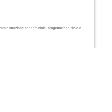
 amministrazione condominiale, progettazione civile e
immobiliare, antincendio, successioni, certificazioni
stali, tabelle millesimali, perizie, consulenze tecniche