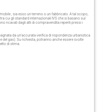
mmobile
, sia esso un terreno o un fabbricato. A tal scopo,
tra cui gli
standard internazionali IVS
che si basano sul
ono ricavati dagli atti di compravendita reperiti pressi i
gnata da un’accurata verifica di
rispondenza urbanistica
o e del gas). Su richiesta, potranno anche essere svolte
getto di stima.