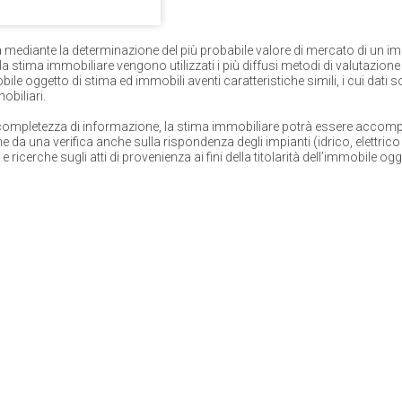
ica mediante la determinazione del più probabile
valore di mercato di un i
lla
stima immobiliare
vengono utilizzati i più diffusi metodi di valutazione 
bile oggetto di stima ed immobili aventi caratteristiche simili, i cui dati s
obiliari.
ompletezza di informazione, la
stima immobiliare
potrà essere accompa
che da una verifica anche sulla
rispondenza degli impianti
(idrico, elettric
e ricerche sugli atti di provenienza ai fini della titolarità dell’immobile og