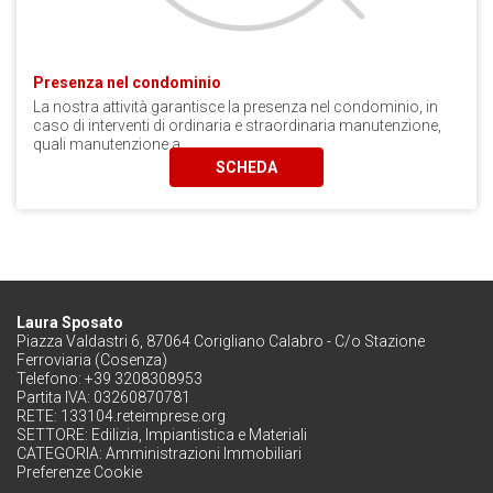
Presenza nel condominio
La nostra attività garantisce la presenza nel condominio, in
caso di interventi di ordinaria e straordinaria manutenzione,
quali manutenzione a...
SCHEDA
Laura Sposato
Piazza Valdastri 6, 87064 Corigliano Calabro - C/o Stazione
Ferroviaria (Cosenza)
Telefono: +39 3208308953
Partita IVA: 03260870781
RETE:
133104.reteimprese.org
SETTORE:
Edilizia, Impiantistica e Materiali
CATEGORIA:
Amministrazioni Immobiliari
Preferenze Cookie