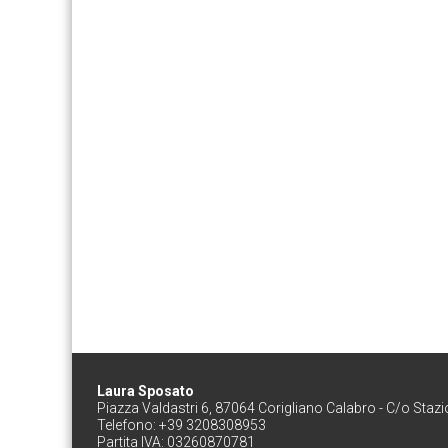
Laura Sposato
Piazza Valdastri 6, 87064 Corigliano Calabro - C/o Staz
Telefono: +39 3208308953
Partita IVA: 03260870781