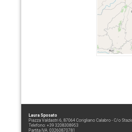
Laura Sposato
Piazza Valdastri 6, 87064 Corigliano Calabro - C/o Staz
Telefono: +39 3208308953
Partita IVA: 03260870781