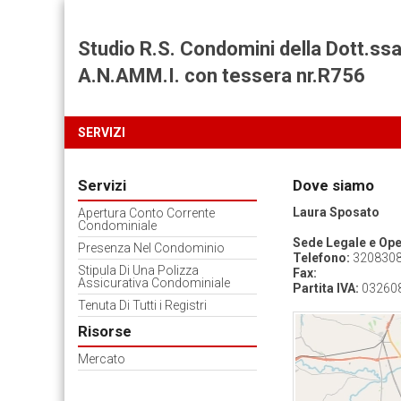
Studio R.S. Condomini della Dott.s
A.N.AMM.I. con tessera nr.R756
SERVIZI
Servizi
Dove siamo
Laura Sposato
Apertura Conto Corrente
Condominiale
Sede Legale e Ope
Presenza Nel Condominio
Telefono:
320830
Stipula Di Una Polizza
Fax:
Assicurativa Condominiale
Partita IVA:
03260
Tenuta Di Tutti i Registri
Risorse
Mercato