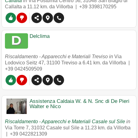
Callalta
in
Via Postumia Centro 56
,
31048
San Biagio di
Callalta
a 11.12 km. da Villorba |
+39 3398170295
Delclima
Riscaldamento - Apparecchi e Materiali Treviso in
Via
Lodovico Seitz 47
,
31100
Treviso
a 6.41 km. da Villorba |
+39 0424509509
Assistenza Caldaia W. & N. Snc di De Pieri
Walter e Nico
Riscaldamento - Apparecchi e Materiali Casale sul Sile
in
Via Torre 7
,
31032
Casale sul Sile
a 11.23 km. da Villorba
|
+39 0422821309