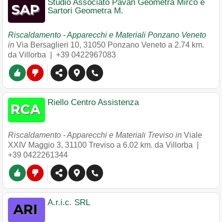
Studio Associato Pavan Geometra Mirco e
Sartori Geometra M.
Riscaldamento - Apparecchi e Materiali Ponzano Veneto
in
Via Bersaglieri 10
,
31050
Ponzano Veneto
a 2.74 km.
da Villorba |
+39 0422967083
Riello Centro Assistenza
Riscaldamento - Apparecchi e Materiali Treviso in
Viale
XXIV Maggio 3
,
31100
Treviso
a 6.02 km. da Villorba |
+39 0422261344
A.r.i.c. SRL