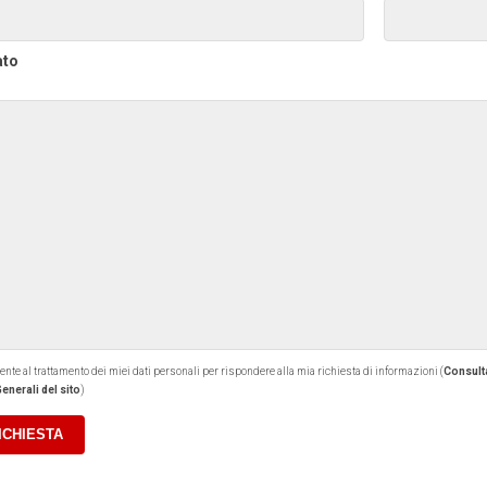
ato
 al trattamento dei miei dati personali per rispondere alla mia richiesta di informazioni (
Consulta
enerali del sito
)
RICHIESTA