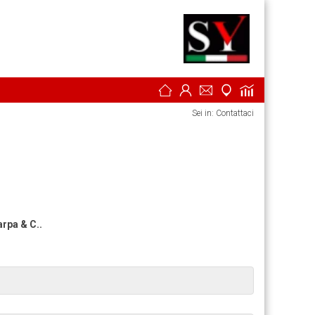
Sei in: Contattaci
arpa & C..