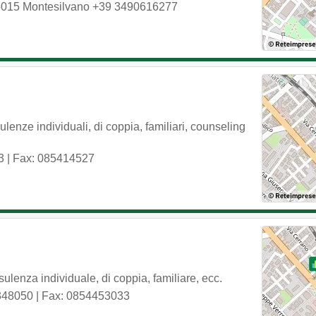
5015
Montesilvano
+39 3490616277
lenze individuali, di coppia, familiari, counseling
3
| Fax: 085414527
ulenza individuale, di coppia, familiare, ecc.
348050
| Fax: 0854453033