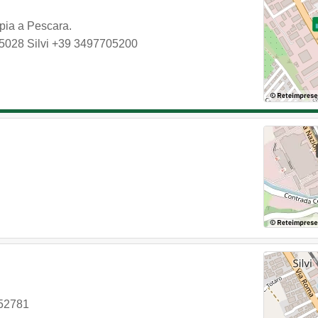
apia a Pescara.
5028
Silvi
+39 3497705200
52781