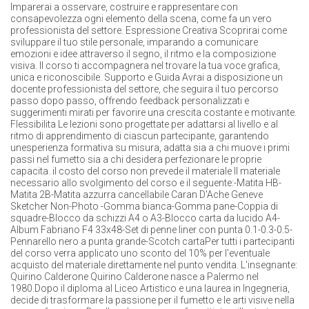
Imparerai a osservare, costruire e rappresentare con
consapevolezza ogni elemento della scena, come fa un vero
professionista del settore. Espressione Creativa Scoprirai come
sviluppare il tuo stile personale, imparando a comunicare
emozioni e idee attraverso il segno, il ritmo e la composizione
visiva. Il corso ti accompagnera nel trovare la tua voce grafica,
unica e riconoscibile. Supporto e Guida Avrai a disposizione un
docente professionista del settore, che seguira il tuo percorso
passo dopo passo, offrendo feedback personalizzati e
suggerimenti mirati per favorire una crescita costante e motivante.
Flessibilita Le lezioni sono progettate per adattarsi al livello e al
ritmo di apprendimento di ciascun partecipante, garantendo
unesperienza formativa su misura, adatta sia a chi muove i primi
passi nel fumetto sia a chi desidera perfezionare le proprie
capacita. il costo del corso non prevede il materiale Il materiale
necessario allo svolgimento del corso e il seguente:-Matita HB-
Matita 2B-Matita azzurra cancellabile Caran D'Ache Geneve
Sketcher Non-Photo -Gomma bianca-Gomma pane-Coppia di
squadre-Blocco da schizzi A4 o A3-Blocco carta da lucido A4-
Album Fabriano F4 33x48-Set di penne liner con punta 0.1-0.3-0.5-
Pennarello nero a punta grande-Scotch cartaPer tutti i partecipanti
del corso verra applicato uno sconto del 10% per l'eventuale
acquisto del materiale direttamente nel punto vendita. L'insegnante:
Quirino Calderone Quirino Calderone nasce a Palermo nel
1980.Dopo il diploma al Liceo Artistico e una laurea in Ingegneria,
decide di trasformare la passione per il fumetto e le arti visive nella