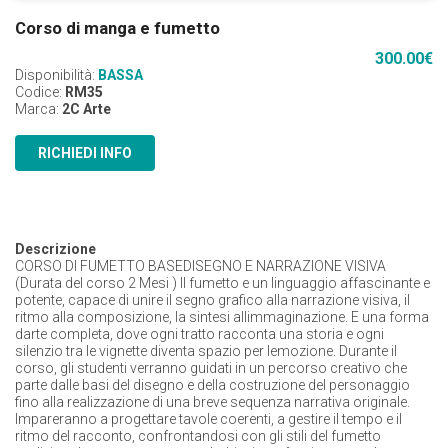
Corso di manga e fumetto
300.00
€
Disponibilità:
BASSA
Codice:
RM35
Marca:
2C Arte
RICHIEDI INFO
Descrizione
CORSO DI FUMETTO BASEDISEGNO E NARRAZIONE VISIVA
(Durata deI corso 2 Mesi ) Il fumetto e un linguaggio affascinante e
potente, capace di unire il segno grafico alla narrazione visiva, il
ritmo alla composizione, la sintesi allimmaginazione. E una forma
darte completa, dove ogni tratto racconta una storia e ogni
silenzio tra le vignette diventa spazio per lemozione. Durante il
corso, gli studenti verranno guidati in un percorso creativo che
parte dalle basi del disegno e della costruzione del personaggio
fino alla realizzazione di una breve sequenza narrativa originale.
Impareranno a progettare tavole coerenti, a gestire il tempo e il
ritmo del racconto, confrontandosi con gli stili del fumetto