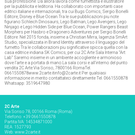
sua professione. Da allora lavora come fumettista e illustratore
per la pubblicita e leditoria. Ha collaborato con importanti case
editrici italiane e internazionali, tra cui Bugs Comics, Sergio Bonelli
Editore, Disney e Blue Ocean.Tra le sue pubblicazioni piu note
figurano Schleich Dinosaurs, Lego Batman, Lego Avengers, Lego
Ninjago e Lego Hidden Side per Blue Ocean, Power Rangers Beast
Morphers per Hasbro e Dragonero Adventures per Sergio Bonelli
Editore. Nel 2015 fonda, insieme a Christian Mirra, lagenzia SmArt
Studio, specializzata in Brand Identity attraverso il linguaggio del
fumetto.Tra le collaborazioni piu significative spicca quella con la
casa editrice indiana SK Comics, per cui 2C Arte Sala Interna "Art
Lab" Saremo insieme in un ambiente accogliente e armonioso
dove l'arte e a portata di mano.La sala corsi e all'interno del punto
vendita 2C Arte:Via Soriso, 7800166 RomaTel.
0661550878www.2carte.itinfo@2carte.it Per qualsiasi
informazione in merito contattateci direttamente Tel. 0661550878
Whatsapp: 3519647980
2C Arte
Via Soriso 78, 00166 Roma (Roma)
Telefono: +39 0661550878
Partita IVA: 14534871000
REA: 1527793
Web:
www.2carte.it