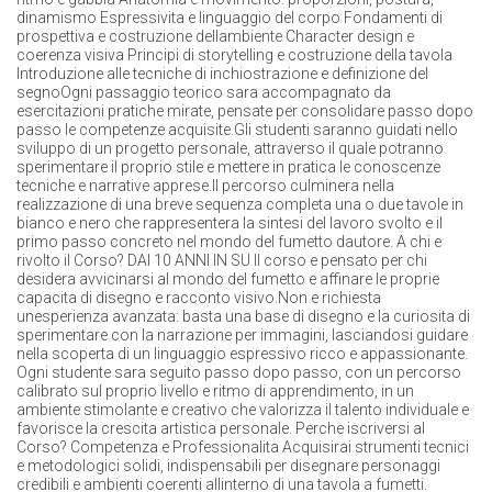
dinamismo Espressivita e linguaggio del corpo Fondamenti di
prospettiva e costruzione dellambiente Character design e
coerenza visiva Principi di storytelling e costruzione della tavola
Introduzione alle tecniche di inchiostrazione e definizione del
segnoOgni passaggio teorico sara accompagnato da
esercitazioni pratiche mirate, pensate per consolidare passo dopo
passo le competenze acquisite.Gli studenti saranno guidati nello
sviluppo di un progetto personale, attraverso il quale potranno
sperimentare il proprio stile e mettere in pratica le conoscenze
tecniche e narrative apprese.Il percorso culminera nella
realizzazione di una breve sequenza completa una o due tavole in
bianco e nero che rappresentera la sintesi del lavoro svolto e il
primo passo concreto nel mondo del fumetto dautore. A chi e
rivolto il Corso? DAI 10 ANNI IN SU Il corso e pensato per chi
desidera avvicinarsi al mondo del fumetto e affinare le proprie
capacita di disegno e racconto visivo.Non e richiesta
unesperienza avanzata: basta una base di disegno e la curiosita di
sperimentare con la narrazione per immagini, lasciandosi guidare
nella scoperta di un linguaggio espressivo ricco e appassionante.
Ogni studente sara seguito passo dopo passo, con un percorso
calibrato sul proprio livello e ritmo di apprendimento, in un
ambiente stimolante e creativo che valorizza il talento individuale e
favorisce la crescita artistica personale. Perche iscriversi al
Corso? Competenza e Professionalita Acquisirai strumenti tecnici
e metodologici solidi, indispensabili per disegnare personaggi
credibili e ambienti coerenti allinterno di una tavola a fumetti.