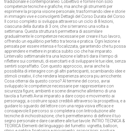
tradizionale e contemporaneo. Lobiettivo e fornire non solo
competenze tecniche e grafiche, ma anche gli strumenti per
esprimere la propria visione personale, trasformando idee e storie
in immagini vive e coinvolgenti Dettagli del Corso Durata del Corso
Il corso completo si sviluppa attraverso un ciclo di 8 lezioni,
ciascuna della durata di 3 ore, che si terranno una volta a
settimana. Questa struttura ti permettera di assimilare
gradualmente le competenze necessarie per creare il tuo lavoro,
offrendo un equilibrio perfetto tra teoria e pratica. Ogni lezione e
pensata per essere intensa e focalizzata, garantendo che tu possa
apprendere e mettere in pratica subito cio che hai imparato.
Lintervallo settimanale tra una lezione e laltra ti dara il tempo di
riflettere sui contenuti, di esercitarti e di sviluppare le tue idee, senza
sentirti sopraffatto. Con questo approccio, avrai anche la
possibilita di interagire con gli altri partecipanti, scambiando idee e
stimoli creativi, il che rendera lesperienza ancora piu arricchente.
Cosa otterrai da questo corso? Al termine del corso, avrai
sviluppato le competenze necessarie per rappresentare con
sicurezza figure, ambienti e scene dinamiche allinterno di una
tavola a fumetti.Avrai imparato a dare corpo e movimento ai
personaggi, a costruire spazi credibili attraverso la prospettiva, e a
guidare lo sguardo del lettore con una regia visiva efficace e
consapevole.Il percorso si completera con lintroduzione alle
tecniche di inchiostrazione, che ti permetteranno di definire il tuo
segno personale e dare carattere alle tue tavole. INTRO TECNICA &
TEORICA Elementi del linguaggio del fumetto: vignetta, balloon,
ritmo e gabbia Anatomia e movimento: proporzioni, postura,