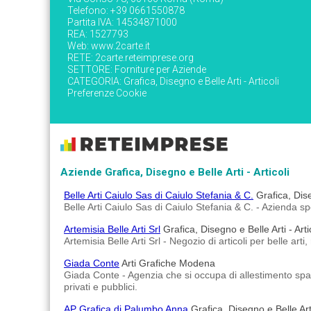
Telefono: +39 0661550878
Partita IVA: 14534871000
REA: 1527793
Web:
www.2carte.it
RETE:
2carte.reteimprese.org
SETTORE:
Forniture per Aziende
CATEGORIA:
Grafica, Disegno e Belle Arti - Articoli
Preferenze Cookie
Aziende Grafica, Disegno e Belle Arti - Articoli
Belle Arti Caiulo Sas di Caiulo Stefania & C.
Grafica, Dise
Belle Arti Caiulo Sas di Caiulo Stefania & C. - Azienda spe
Artemisia Belle Arti Srl
Grafica, Disegno e Belle Arti - Arti
Artemisia Belle Arti Srl - Negozio di articoli per belle ar
Giada Conte
Arti Grafiche Modena
Giada Conte - Agenzia che si occupa di allestimento spazi
privati e pubblici.
AP Grafica di Palumbo Anna
Grafica, Disegno e Belle Art