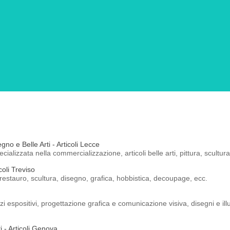
gno e Belle Arti - Articoli Lecce
cializzata nella commercializzazione, articoli belle arti, pittura, scultura
coli Treviso
ti, restauro, scultura, disegno, grafica, hobbistica, decoupage, ecc.
 espositivi, progettazione grafica e comunicazione visiva, disegni e illu
i - Articoli Genova