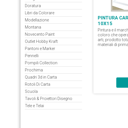
Doratura
Libri da Colorare
PINTURA CA
Modellazione
10X15
Montana
Pintura e il march
Novecento Paint
coloro che operan
arti, prodotto tot
Outlet Hobby Kraft
materiali di prima
Pantoni e Marker
Pennelli
Pompili Collection
Prochima
Quadri 3d in Carta
Rotoli Di Carta
Scuola
Tavoli & Proiettori Disegno
Tele e Telai