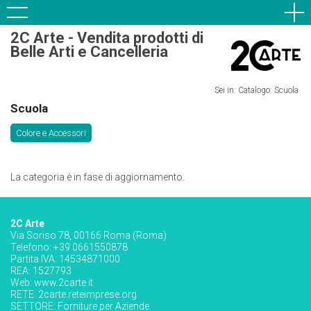
2C Arte - Vendita prodotti di
Belle Arti e Cancelleria
Sei in: Catalogo: Scuola
Scuola
Colore e Accessori
La categoria è in fase di aggiornamento.
2C Arte
Via Soriso 78, 00166 Roma (Roma)
Telefono: +39 0661550878
Partita IVA: 14534871000
REA: 1527793
Web:
www.2carte.it
RETE:
2carte.reteimprese.org
SETTORE:
Forniture per Aziende