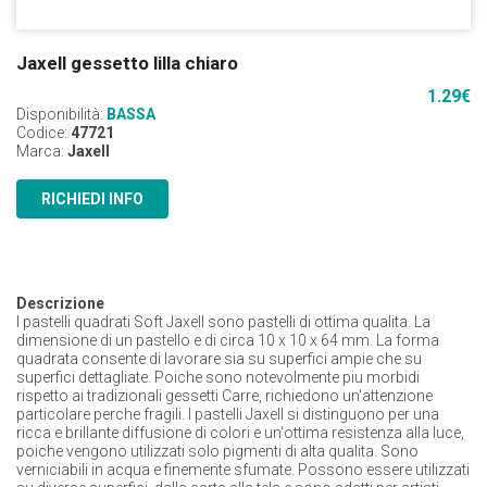
Jaxell gessetto lilla chiaro
1.29
€
Disponibilità:
BASSA
Codice:
47721
Marca:
Jaxell
RICHIEDI INFO
Descrizione
I pastelli quadrati Soft Jaxell sono pastelli di ottima qualita. La
dimensione di un pastello e di circa 10 x 10 x 64 mm. La forma
quadrata consente di lavorare sia su superfici ampie che su
superfici dettagliate. Poiche sono notevolmente piu morbidi
rispetto ai tradizionali gessetti Carre, richiedono un'attenzione
particolare perche fragili. I pastelli Jaxell si distinguono per una
ricca e brillante diffusione di colori e un'ottima resistenza alla luce,
poiche vengono utilizzati solo pigmenti di alta qualita. Sono
verniciabili in acqua e finemente sfumate. Possono essere utilizzati