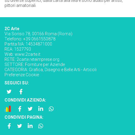
su diverse superfici, dalla carta alla tela e sono adatti per artisti,
pittori amatoriali.
2C Arte
Via Soriso 78, 00166 Roma (Roma)
Telefono: +39 0661550878
Partita IVA: 14534871000
REA: 1527793
Web:
www.2carte.it
RETE:
2carte.reteimprese.org
SETTORE:
Forniture per Aziende
CATEGORIA:
Grafica, Disegno e Belle Arti - Articoli
Preferenze Cookie
SEGUICI SU:
CONDIVIDI AZIENDA:
CONDIVIDI PAGINA: