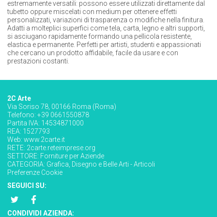
estremamente versatili: possono essere utilizzati direttamente dal
tubetto oppure miscelati con medium per ottenere effetti
personalizzati, variazioni di trasparenza o modifiche nella finitura.
Adatti a molteplici superfici come tela, carta, legno e altri supporti,
si asciugano rapidamente formando una pellicola resistente,
elastica e permanente. Perfetti per artisti, studenti e appassionati
che cercano un prodotto affidabile, facile da usare e con
prestazioni costanti.
2C Arte
Via Soriso 78, 00166 Roma (Roma)
Telefono: +39 0661550878
Partita IVA: 14534871000
REA: 1527793
Web:
www.2carte.it
RETE:
2carte.reteimprese.org
SETTORE:
Forniture per Aziende
CATEGORIA:
Grafica, Disegno e Belle Arti - Articoli
Preferenze Cookie
SEGUICI SU:
CONDIVIDI AZIENDA: