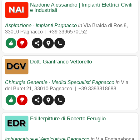
Nardone Alessandro | Impianti Elettrici Civili
e Industriali
Aspirazione - Impianti Pagnacco
in
Via Braida di Ros 8
,
33010
Pagnacco
|
+39 3396570152
Dott. Gianfranco Vettorello
Chirurgia Generale - Medici Specialisti Pagnacco
in
Via
del Buret 21
,
33010
Pagnacco
|
+39 3393818688
Edilferpitture di Roberto Feruglio
Imbiancature e Verniciature Pagnacco
in
Via Fontanabona