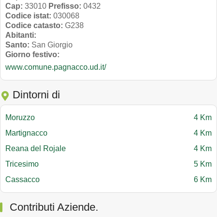
Cap:
33010
Prefisso:
0432
Codice istat:
030068
Codice catasto:
G238
Abitanti:
Santo:
San Giorgio
Giorno festivo:
www.comune.pagnacco.ud.it/
Dintorni di
Moruzzo
4 Km
Martignacco
4 Km
Reana del Rojale
4 Km
Tricesimo
5 Km
Cassacco
6 Km
Contributi Aziende.