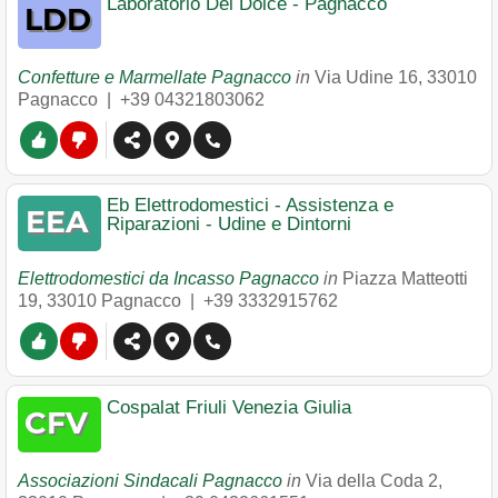
Laboratorio Del Dolce - Pagnacco
Confetture e Marmellate Pagnacco
in
Via Udine 16
,
33010
Pagnacco
|
+39 04321803062
Eb Elettrodomestici - Assistenza e
Riparazioni - Udine e Dintorni
Elettrodomestici da Incasso Pagnacco
in
Piazza Matteotti
19
,
33010
Pagnacco
|
+39 3332915762
Cospalat Friuli Venezia Giulia
Associazioni Sindacali Pagnacco
in
Via della Coda 2
,