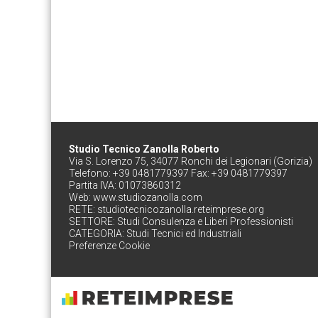
Studio Tecnico Zanolla Roberto
Via S. Lorenzo 75, 34077 Ronchi dei Legionari (Gorizia)
Telefono: +39 0481779397 Fax: +39 0481779397
Partita IVA: 01073860312
Web:
www.studiozanolla.com
RETE:
studiotecnicozanolla.reteimprese.org
SETTORE:
Studi Consulenza e Liberi Professionisti
CATEGORIA:
Studi Tecnici ed Industriali
Preferenze Cookie