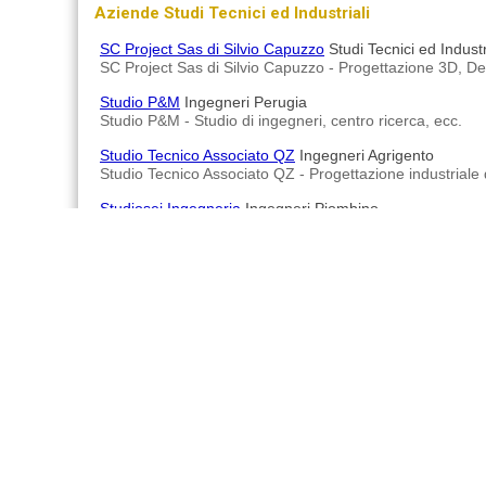
Aziende Studi Tecnici ed Industriali
SC Project Sas di Silvio Capuzzo
Studi Tecnici ed Indust
SC Project Sas di Silvio Capuzzo - Progettazione 3D, Des
Studio P&M
Ingegneri Perugia
Studio P&M - Studio di ingegneri, centro ricerca, ecc.
Studio Tecnico Associato QZ
Ingegneri Agrigento
Studio Tecnico Associato QZ - Progettazione industriale di
Studiosei Ingegneria
Ingegneri Piombino
Studiosei Ingegneria Ing. Bernardini Milo - Progettazioni
Ing. Giuseppe Angelo Mazzarello
Ingegneri Ovada
Ing. Giuseppe Angelo Mazzarello - Studio tecnico di ingegn
Advertisements