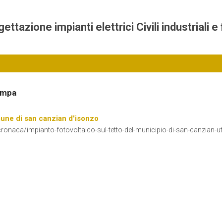
tazione impianti elettrici Civili industriali e 
ampa
une di san canzian d'isonzo
cronaca/impianto-fotovoltaico-sul-tetto-del-municipio-di-san-canzian-u