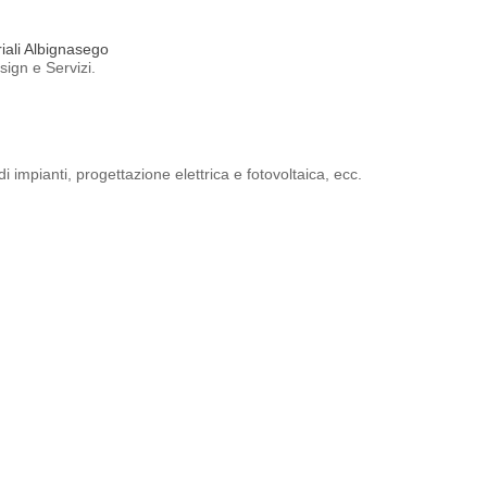
riali Albignasego
ign e Servizi.
 impianti, progettazione elettrica e fotovoltaica, ecc.
, direzione lavori, coordinamento della sicurezza in fase di progettazion
eria, architettura e geometra che offre servizi di certificazione energeti