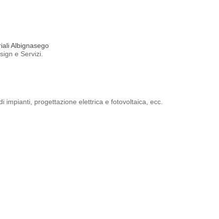
riali Albignasego
ign e Servizi.
 impianti, progettazione elettrica e fotovoltaica, ecc.
, direzione lavori, coordinamento della sicurezza in fase di progettazion
eria, architettura e geometra che offre servizi di certificazione energeti