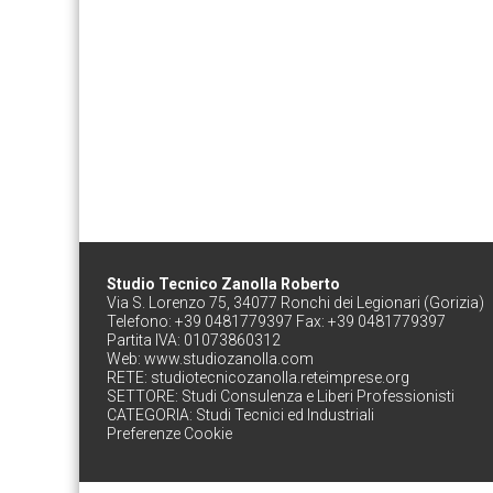
Studio Tecnico Zanolla Roberto
Via S. Lorenzo 75, 34077 Ronchi dei Legionari (Gorizia)
Telefono: +39 0481779397 Fax: +39 0481779397
Partita IVA: 01073860312
Web:
www.studiozanolla.com
RETE:
studiotecnicozanolla.reteimprese.org
SETTORE:
Studi Consulenza e Liberi Professionisti
CATEGORIA:
Studi Tecnici ed Industriali
Preferenze Cookie