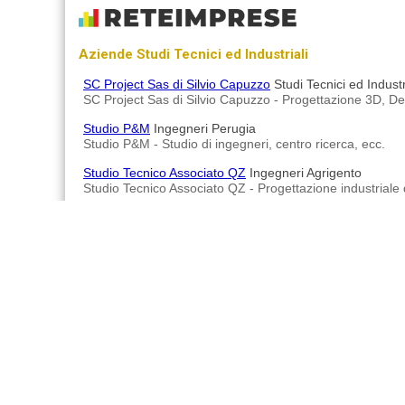
Aziende Studi Tecnici ed Industriali
SC Project Sas di Silvio Capuzzo
Studi Tecnici ed Indust
SC Project Sas di Silvio Capuzzo - Progettazione 3D, Des
Studio P&M
Ingegneri Perugia
Studio P&M - Studio di ingegneri, centro ricerca, ecc.
Studio Tecnico Associato QZ
Ingegneri Agrigento
Studio Tecnico Associato QZ - Progettazione industriale di
Studiosei Ingegneria
Ingegneri Piombino
Studiosei Ingegneria Ing. Bernardini Milo - Progettazioni
Ing. Giuseppe Angelo Mazzarello
Ingegneri Ovada
Ing. Giuseppe Angelo Mazzarello - Studio tecnico di ingegn
Advertisements