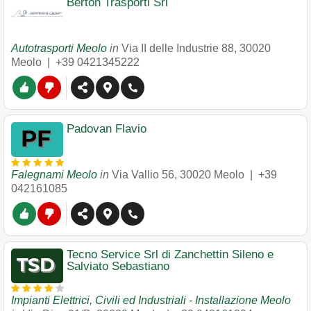
Berton Trasporti Srl
Autotrasporti Meolo
in
Via II delle Industrie 88
,
30020
Meolo
|
+39 0421345222
Padovan Flavio
Falegnami Meolo
in
Via Vallio 56
,
30020
Meolo
|
+39
042161085
Tecno Service Srl di Zanchettin Sileno e
Salviato Sebastiano
Impianti Elettrici, Civili ed Industriali - Installazione Meolo