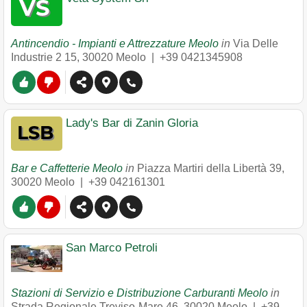
Antincendio - Impianti e Attrezzature Meolo
in
Via Delle
Industrie 2 15
,
30020
Meolo
|
+39 0421345908
Lady's Bar di Zanin Gloria
Bar e Caffetterie Meolo
in
Piazza Martiri della Libertà 39
,
30020
Meolo
|
+39 042161301
San Marco Petroli
Stazioni di Servizio e Distribuzione Carburanti Meolo
in
Strada Regionale Treviso-Mare 46
,
30020
Meolo
|
+39