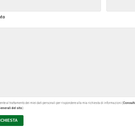
ato
 al trattamento dei miei dati personali per rispondere alla mia richiesta di informazioni (
Consulta
enerali del sito
)
RICHIESTA