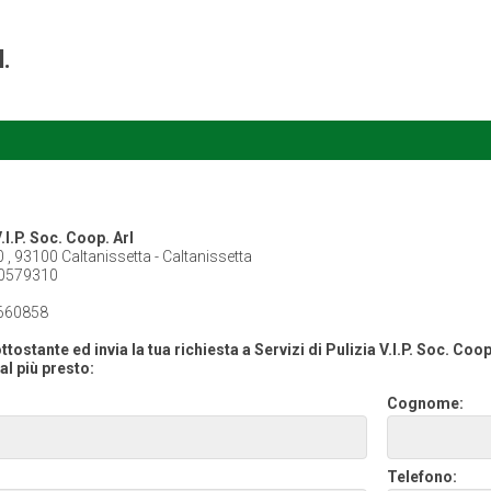
l.
V.I.P. Soc. Coop. Arl
0 , 93100 Caltanissetta - Caltanissetta
0579310
660858
tostante ed invia la tua richiesta a Servizi di Pulizia V.I.P. Soc. Coop
al più presto:
Cognome:
Telefono: