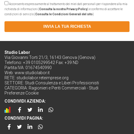
Acconsento espressamente al trattamento dei miei dati personali per rispondere alla mia
richiesta di informazioni (
Consulta la nostra Privacy Policy
) e confermo di accettare le
condizioni di servizio (
Consulta le Condizioni Generali del sito
)
INVIA LA TUA RICHIESTA
Studio Labor
Via Giovanni Torti 21/3, 16143 Genova (Genova)
Telefono: +39 0105299542 Fax: +39 ND
Partita IVA: 01674540990
Web:
www.studiolabor.it
RETE:
studiolabor.reteimprese.org
SETTORE:
Studi Consulenza e Liberi Professionisti
CATEGORIA:
Ragionieri e Periti Commerciali - Studi
Preferenze Cookie
CONDIVIDI AZIENDA:
CONDIVIDI PAGINA: