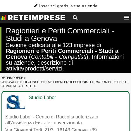
Inserisci gratis la tua azienda
Ragionieri e Periti Commerciali -
Studi a Genova
Sezione dedicata alle 123 imprese di
Ragionieri e Periti Commerciali - Studi a
Genova
(
Contabili - Computisti
). Informazioni
su aziende, descrizione di
attività/prodotti/servizi.
RETEIMPRESE
>
GENOVA
>
STUDI CONSULENZA E LIBERI PROFESSIONISTI
>
RAGIONIERI E PERITI
COMMERCIALI - STUDI
Studio Labor
Studio Labor - Centro di Raccolta autorizzato
all'Assistenza Fiscale convenzionata.
Via Giovanni Torti, 21/3
,
16143
Genova
+39