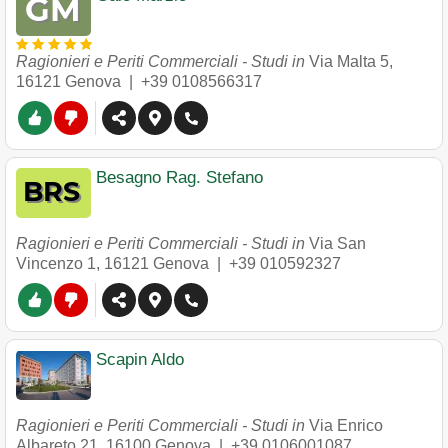
Ragionieri e Periti Commerciali - Studi in
Via Malta 5
,
16121
Genova
|
+39 0108566317
Besagno Rag. Stefano
Ragionieri e Periti Commerciali - Studi in
Via San
Vincenzo 1
,
16121
Genova
|
+39 010592327
Scapin Aldo
Ragionieri e Periti Commerciali - Studi in
Via Enrico
Albareto 21
,
16100
Genova
|
+39 0106001087