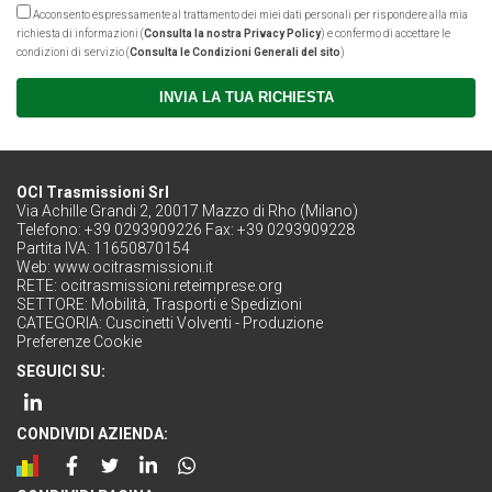
Acconsento espressamente al trattamento dei miei dati personali per rispondere alla mia
richiesta di informazioni (
Consulta la nostra Privacy Policy
) e confermo di accettare le
condizioni di servizio (
Consulta le Condizioni Generali del sito
)
INVIA LA TUA RICHIESTA
OCI Trasmissioni Srl
Via Achille Grandi 2, 20017 Mazzo di Rho (Milano)
Telefono: +39 0293909226 Fax: +39 0293909228
Partita IVA: 11650870154
Web:
www.ocitrasmissioni.it
RETE:
ocitrasmissioni.reteimprese.org
SETTORE:
Mobilità, Trasporti e Spedizioni
CATEGORIA:
Cuscinetti Volventi - Produzione
Preferenze Cookie
SEGUICI SU:
CONDIVIDI AZIENDA: