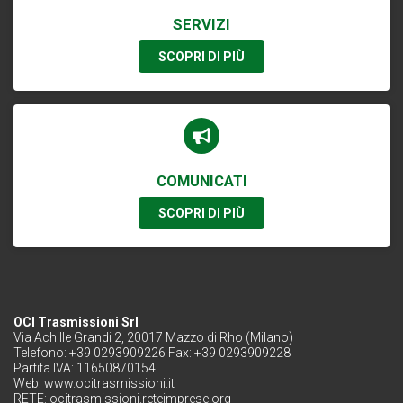
SERVIZI
SCOPRI DI PIÙ
COMUNICATI
SCOPRI DI PIÙ
OCI Trasmissioni Srl
Via Achille Grandi 2, 20017 Mazzo di Rho (Milano)
Telefono: +39 0293909226 Fax: +39 0293909228
Partita IVA: 11650870154
Web:
www.ocitrasmissioni.it
RETE:
ocitrasmissioni.reteimprese.org