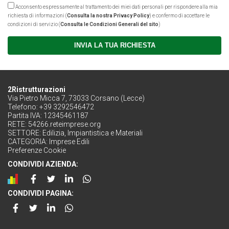
Acconsento espressamente al trattamento dei miei dati personali per rispondere alla mia
richiesta di informazioni (
Consulta la nostra Privacy Policy
) e confermo di accettare le
condizioni di servizio (
Consulta le Condizioni Generali del sito
)
INVIA LA TUA RICHIESTA
2Ristrutturazioni
Via Pietro Micca 7, 73033 Corsano (Lecce)
Telefono: +39 3292546472
Partita IVA: 12345461187
RETE:
54266.reteimprese.org
SETTORE:
Edilizia, Impiantistica e Materiali
CATEGORIA:
Imprese Edili
Preferenze Cookie
CONDIVIDI AZIENDA:
CONDIVIDI PAGINA: