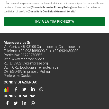
Acconsento espressamente al trattamento dei miei dati personali per rispondere alla mia
richiesta di informazioni (
Consulta la nostra Privacy Policy
) e confermo di accettare le
condizioni di servizio (
Consulta le Condizioni Generali del sito
)
INVIA LA TUA RICHIESTA
Macroservice Srl
Via Gorizia 48, 93100 Caltanissetta (Caltanissetta)
Telefono: +39 0934680393 Fax: +39 0934680393
Partita IVA: 01720970852
Web:
www.macroservice.it
RETE:
39821.reteimprese.org
SETTORE:
Ecologia e Termotecnica
CATEGORIA:
Imprese di Pulizia
Preferenze Cookie
CONDIVIDI AZIENDA:
CONDIVIDI PAGINA: