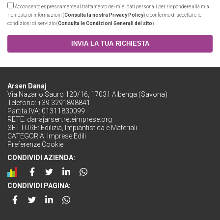
Acconsento espressamente al trattamento dei miei dati personali per rispondere alla mia
richiesta di informazioni (
Consulta la nostra Privacy Policy
) e confermo di accettare le
condizioni di servizio (
Consulta le Condizioni Generali del sito
)
INVIA LA TUA RICHIESTA
Arsen Danaj
Via Nazario Sauro 120/16, 17031 Albenga (Savona)
Telefono: +39 3291898841
Partita IVA: 01311830099
RETE:
danajarsen.reteimprese.org
SETTORE:
Edilizia, Impiantistica e Materiali
CATEGORIA:
Imprese Edili
Preferenze Cookie
CONDIVIDI AZIENDA:
CONDIVIDI PAGINA: