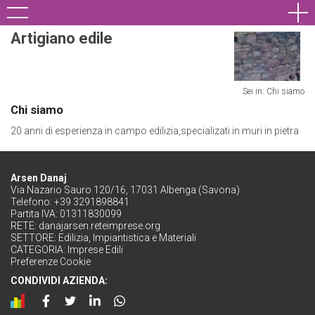
Artigiano edile
Sei in: Chi siamo
Chi siamo
20 anni di esperienza in campo edilizia,specializati in muri in pietra
Arsen Danaj
Via Nazario Sauro 120/16, 17031 Albenga (Savona)
Telefono: +39 3291898841
Partita IVA: 01311830099
RETE:
danajarsen.reteimprese.org
SETTORE:
Edilizia, Impiantistica e Materiali
CATEGORIA:
Imprese Edili
Preferenze Cookie
CONDIVIDI AZIENDA: