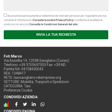
Acconsento espressamente al trattamento dei miei dati personali per rispondere alla mia
richiesta di informazioni (
Consulta la nostra Privacy Policy
) e confermo di accettare le
condizioni di servizio (
Consulta le Condizioni Generali del sito
)
INVIA LA TUA RICHIESTA
Foti Marco
Via Assietta 14, 12038 Savigliano (Cuneo)
Telefono: +39 3755697055 Fax: +39 ND
Partita IVA: 04158430043
REA: 1348417
RETE:
taxisavigliano.reteimprese.org
SETTORE:
Mobilità, Trasporti e Spedizioni
CATEGORIA:
Taxi
Preferenze Cookie
CONDIVIDI AZIENDA:
CONDIVIDI PAGINA: