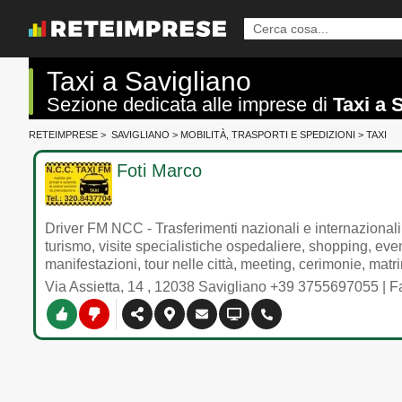
Taxi a Savigliano
Sezione dedicata alle imprese di
Taxi a 
RETEIMPRESE
>
SAVIGLIANO
>
MOBILITÀ, TRASPORTI E SPEDIZIONI
>
TAXI
Foti Marco
Driver FM NCC - Trasferimenti nazionali e internazionali pe
turismo, visite specialistiche ospedaliere, shopping, even
manifestazioni, tour nelle città, meeting, cerimonie, matri
Via Assietta, 14
,
12038
Savigliano
+39 3755697055
| F