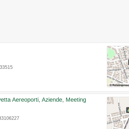
233515
etta Aereoporti, Aziende, Meeting
33106227