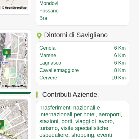
Mondovì
Fossano
Bra
Dintorni di Savigliano
Genola
6 Km
Marene
6 Km
Lagnasco
6 Km
Cavallermaggiore
8 Km
Cervere
10 Km
Contributi Aziende.
Trasferimenti nazionali e
internazionali per hotel, aeroporti,
stazioni, porti, viaggi di lavoro,
turismo, visite specialistiche
ospedaliere, shopping, eventi