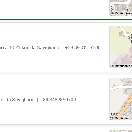
no
a 10.21 km. da Savigliano |
+39 3913517338
km. da Savigliano |
+39 3482850709