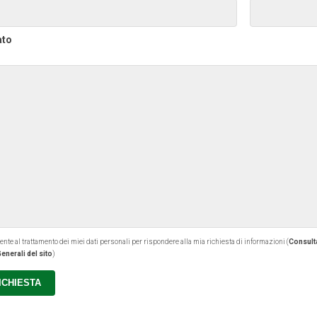
ato
 al trattamento dei miei dati personali per rispondere alla mia richiesta di informazioni (
Consulta
enerali del sito
)
RICHIESTA