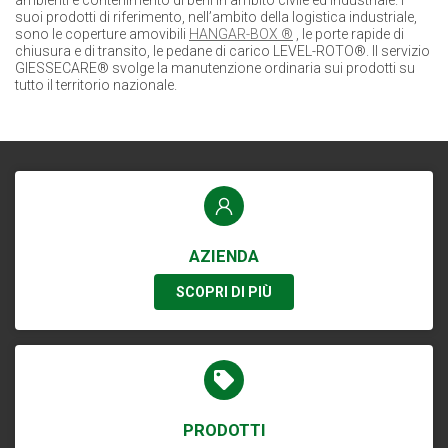
ambienti e contenimento di beni in ambito civile ed industriale. I
suoi prodotti di riferimento, nell’ambito della logistica industriale,
sono le coperture amovibili
HANGAR-BOX ®
, le porte rapide di
chiusura e di transito, le pedane di carico LEVEL-ROTO®. Il servizio
GIESSECARE® svolge la manutenzione ordinaria sui prodotti su
tutto il territorio nazionale.
AZIENDA
SCOPRI DI PIÙ
PRODOTTI