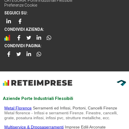
CATEGORIA:
Porte Industriali Flessibili
Preferenze Cookie
SEGUICI SU:
CONDIVIDI AZIENDA:
CONDIVIDI PAGINA:
Aziende Porte Industriali Flessibili
Metal Florence
Serramenti ed Infissi, Portoni, Cancelli Firenze
Metal florence - Infissi e serramenti Firenze. Finestre, cancelli,
grate, posatura infissi, infissi pvc, strutture metalliche, ecc.
Multiservice & Drposaserramenti
Imprese Edili Arconate