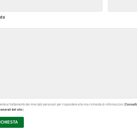
ato
 al trattamento dei miei dati personali per rispondere alla mia richiesta di informazioni (
Consulta
enerali del sito
)
RICHIESTA