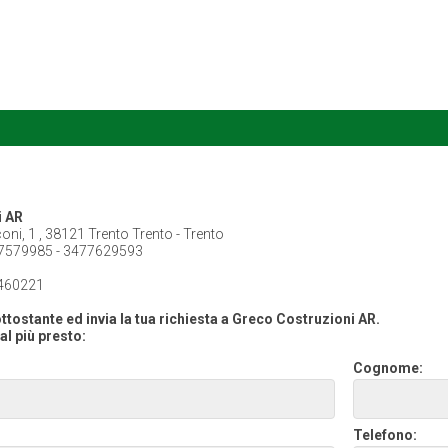
i AR
ni, 1 , 38121 Trento Trento - Trento
7579985 - 3477629593
460221
ttostante ed invia la tua richiesta a Greco Costruzioni AR.
al più presto:
Cognome:
Telefono: