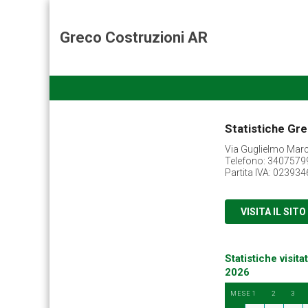
Greco Costruzioni AR
Statistiche Gr
Via Guglielmo Marco
Telefono: 34075799
Partita IVA: 02393
VISITA IL SITO
Statistiche visitat
2026
MESE
1
2
3