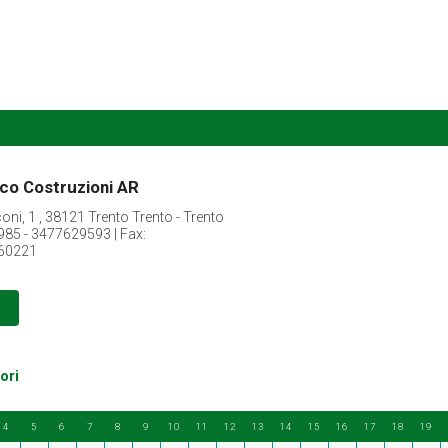
eco Costruzioni AR
ni, 1 , 38121 Trento Trento - Trento
85 - 3477629593 | Fax:
460221
ori
4
5
6
7
8
9
10
11
12
13
14
15
16
17
18
19