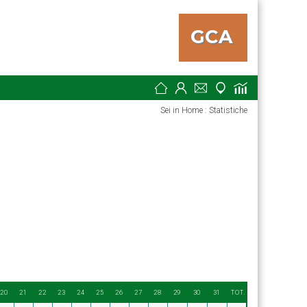
Sei in Home : Statistiche
20
21
22
23
24
25
26
27
28
29
30
31
TOT.