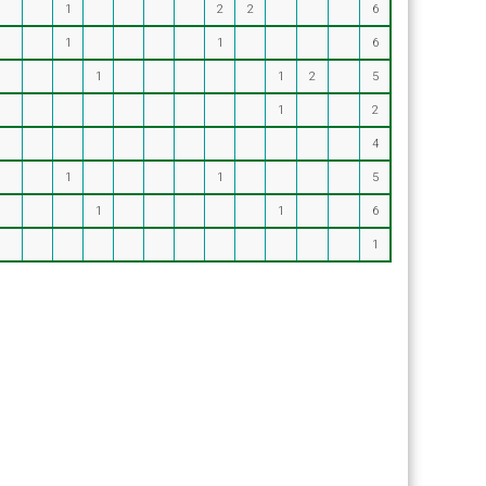
1
2
2
6
1
1
6
1
1
2
5
1
2
4
1
1
5
1
1
6
1