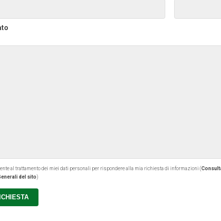
ato
 al trattamento dei miei dati personali per rispondere alla mia richiesta di informazioni (
Consulta
enerali del sito
)
RICHIESTA