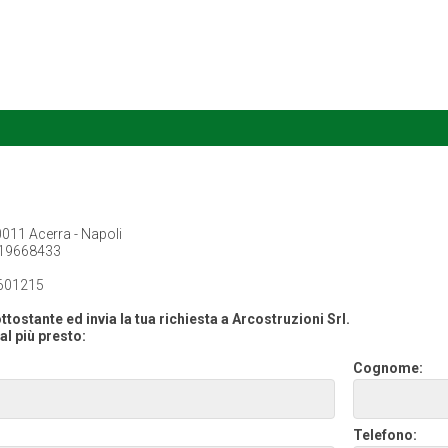
80011 Acerra - Napoli
19668433
601215
tostante ed invia la tua richiesta a Arcostruzioni Srl.
al più presto:
Cognome:
Telefono: