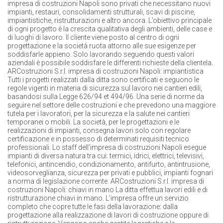
impresa di costruzioni Napoli sono privati che necessitano nuovi
impianti, restauri, consolidamenti strutturali, scavi di piscine,
impiantistiche, ristrutturazioni e altro ancora. L’obiettivo principale
di ogni progetto è la crescita qualitativa degli ambienti, delle case e
di luoghi di lavoro. Il cliente viene posto al centro di ogni
progettazione e la società ruota attorno alle sue esigenze per
soddisfarle appieno. Solo lavorando seguendo questi valori
aziendali è possibile soddisfare le differenti richieste della clientela.
ARCostruzioni S.r.l. impresa di costruzioni Napoli: impiantistica
Tutti i progetti realizzati dalla ditta sono certificati e seguono le
regole vigenti in materia di sicurezza sul lavoro nei cantieri edili,
basandosi sulla Legge 626/94 et 494/96. Una serie di norme da
seguire nel settore delle costruzioni e che prevedono una maggiore
tutela per i lavoratori, per la sicurezza e la salute nei cantieri
temporanei o mobili. La società, per le progettazioni e le
realizzazioni di impianti, consegna lavori solo con regolare
certificazione e in possesso di determinati requisiti tecnico
professionali. Lo staff dell’impresa di costruzioni Napoli esegue
impianti di diversa natura tra cui: termici, idrici, elettrici, televisivi,
telefonici, antincendio, condizionamento, antifurto, antintrusione,
videosorveglianza, sicurezza per privati e pubblici, impianti fognari
a norma di legislazione corrente. ARCostruzioni S.r.l. impresa di
costruzioni Napoli: chiavi in mano La ditta effettua lavori edili e di
ristrutturazione chiavi in mano. L’impresa offre un servizio
completo che copre tutte le fasi della lavorazione: dalla
progettazione alla realizzazione di lavori di costruzione oppure di