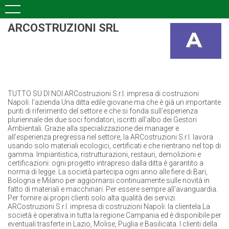
ARCOSTRUZIONI SRL
TUTTO SU DI NOI ARCostruzioni S.r.l. impresa di costruzioni
Napoli: l’azienda Una ditta edile giovane ma che è già un importante
punti di riferimento del settore e che si fonda sull’esperienza
pluriennale dei due soci fondatori, iscritti all’albo dei Gestori
Ambientali. Grazie alla specializzazione dei manager e
all’esperienza pregressa nel settore, la ARCostruzioni S.r.l. lavora
usando solo materiali ecologici, certificati e che rientrano nel top di
gamma. Impiantistica, ristrutturazioni, restauri, demolizioni e
certificazioni: ogni progetto intrapreso dalla ditta è garantito a
norma di legge. La società partecipa ogni anno alle fiere di Bari,
Bologna e Milano per aggiornarsi continuamente sulle novità in
fatto di materiali e macchinari. Per essere sempre all’avanguardia.
Per fornire ai propri clienti solo alta qualità dei servizi.
ARCostruzioni S.r.l. impresa di costruzioni Napoli: la clientela La
società è operativa in tutta la regione Campania ed è disponibile per
eventuali trasferte in Lazio, Molise, Puglia e Basilicata. I clienti della