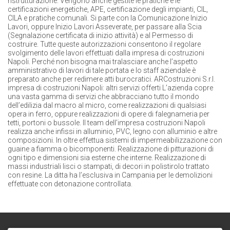
ristrutturazione. Vengono anche gestite le pratiche e le
certificazioni energetiche, APE, certificazione degli impianti, CIL,
CILA e pratiche comunali. Si parte con la Comunicazione Inizio
Lavori, oppure Inizio Lavori Asseverate, per passare alla Scia
(Segnalazione certificata di inizio attività) e al Permesso di
costruire. Tutte queste autorizzazioni consentono il regolare
svolgimento delle lavori effettuati dalla impresa di costruzioni
Napoli. Perché non bisogna mai tralasciare anche l’aspetto
amministrativo di lavori di tale portata e lo staff aziendale è
preparato anche per redimere atti burocratici. ARCostruzioni S.r.l.
impresa di costruzioni Napoli: altri servizi offerti L’azienda copre
una vasta gamma di servizi che abbracciano tutto il mondo
dell’edilizia dal macro al micro, come realizzazioni di qualsiasi
opera in ferro, oppure realizzazioni di opere di falegnameria per
tetti, portoni o bussole. Il team dell’impresa costruzioni Napoli
realizza anche infissi in alluminio, PVC, legno con alluminio e altre
composizioni. In oltre effettua sistemi di impermeabilizzazione con
guaine a fiamma o bicomponenti. Realizzazione di pitturazioni di
ogni tipo e dimensioni sia esterne che interne. Realizzazione di
massi industriali lisci o stampati, di decori in polistirolo trattato
con resine. La ditta ha l’esclusiva in Campania per le demolizioni
effettuate con detonazione controllata.