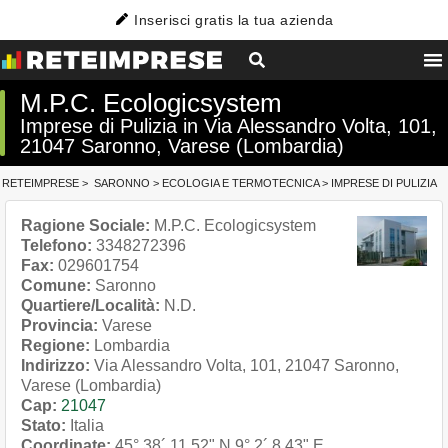
Inserisci gratis la tua azienda
M.P.C. Ecologicsystem
Imprese di Pulizia in Via Alessandro Volta, 101,
21047 Saronno, Varese (Lombardia)
RETEIMPRESE
>
SARONNO
>
ECOLOGIA E TERMOTECNICA
>
IMPRESE DI PULIZIA
Ragione Sociale:
M.P.C. Ecologicsystem
Telefono:
3348272396
Fax:
029601754
Comune:
Saronno
Quartiere/Località:
N.D.
Provincia:
Varese
Regione:
Lombardia
Indirizzo:
Via Alessandro Volta, 101, 21047 Saronno,
Varese (Lombardia)
Cap:
21047
Stato:
Italia
Coordinate:
45° 38´ 11.52" N
9° 2´ 8.43" E