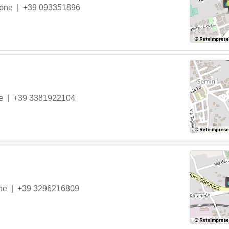
rone
|
+39 093351896
e
|
+39 3381922104
ne
|
+39 3296216809