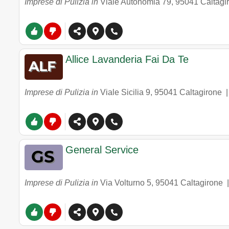
Imprese di Pulizia in
Viale Autonomia 79
,
95041
Caltagi
Allice Lavanderia Fai Da Te
Imprese di Pulizia in
Viale Sicilia 9
,
95041
Caltagirone
General Service
Imprese di Pulizia in
Via Volturno 5
,
95041
Caltagirone