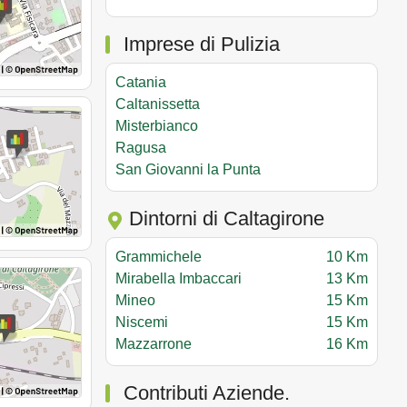
Imprese di Pulizia
Catania
Caltanissetta
Misterbianco
Ragusa
San Giovanni la Punta
Dintorni di Caltagirone
Grammichele
10 Km
Mirabella Imbaccari
13 Km
Mineo
15 Km
Niscemi
15 Km
Mazzarrone
16 Km
Contributi Aziende.