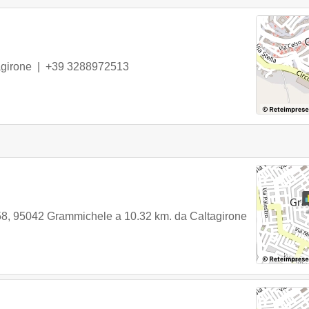
agirone
|
+39 3288972513
58
,
95042
Grammichele
a 10.32 km. da Caltagirone