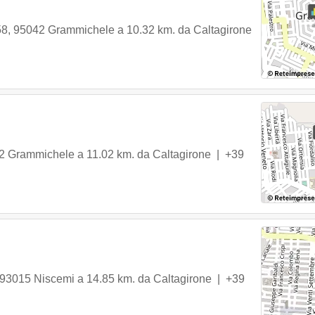
58
,
95042
Grammichele
a 10.32 km. da Caltagirone
2
Grammichele
a 11.02 km. da Caltagirone |
+39
93015
Niscemi
a 14.85 km. da Caltagirone |
+39