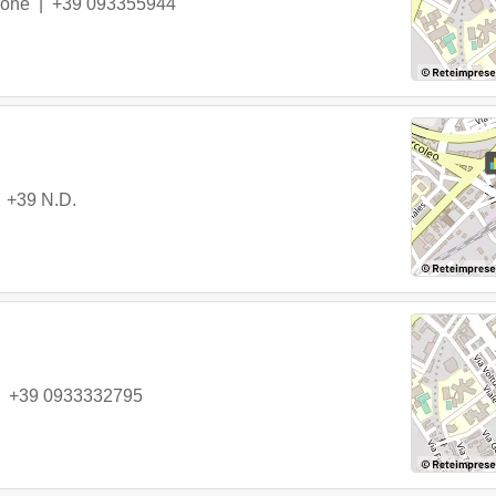
rone
|
+39 093355944
|
+39 N.D.
|
+39 0933332795