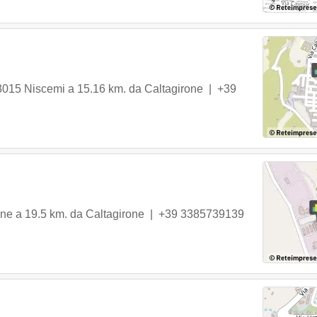
3015
Niscemi
a 15.16 km. da Caltagirone |
+39
one
a 19.5 km. da Caltagirone |
+39 3385739139