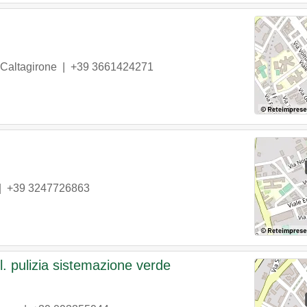
Caltagirone
|
+39 3661424271
|
+39 3247726863
l. pulizia sistemazione verde