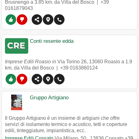
Brusnengo
a 3.85 km. da Villa del Bosco |
+39
0161879043
Conti resente edda
Imprese Edili Roasio in
Via Torino 26
,
13060
Roasio
a 1.9
km. da Villa del Bosco |
+39 0163860124
Gruppo Artigiano
Il Gruppo Artigiano è un insieme di artigiani che offre
servizi di isolamento termico e acustico, tetti e coperture
edili, tinteggiature, impiantistica, ecc.
Imprese Edili Cossato
Via Milano, 50
,
13836
Cossato
+39