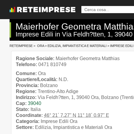
Maierhofer Geometra Matthia
Imprese Edili in Via Feldh?tten, 1, 39040
RETEIMPRESE
>
ORA
>
EDILIZIA, IMPIANTISTICA E MATERIALI
>
IMPRESE EDILI
Ragione Sociale:
Maierhofer Geometra Matthias
Telefono:
0471 810749
Comune:
Ora
Quartiere/Località:
N.D.
Provincia:
Bolzano
Regione:
Trentino-Alto Adige
Indirizzo:
Via Feldh?tten, 1, 39040 Ora, Bolzano (Trenti
Cap:
39040
Stato:
Italia
Coordinate:
46° 21´ 7.27" N
11° 18´ 0.97" E
Categoria:
Imprese Edili Ora
Settore:
Edilizia, Impiantistica e Materiali Ora