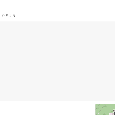
0
SU
5