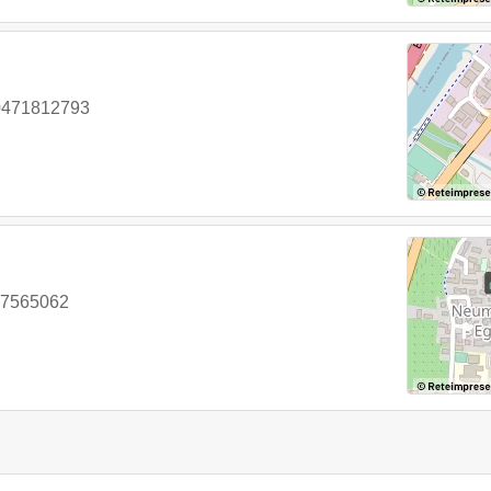
0471812793
87565062