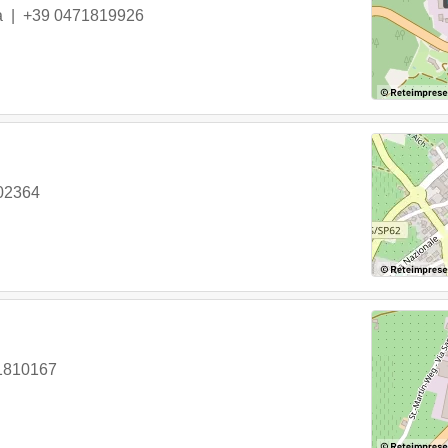
a
|
+39 0471819926
02364
1810167