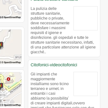
La pulizia delle
strutture sanitarie,
pubbliche o private,
deve necessariamente
soddisfare i massimi
requisiti d igiene e
disinfezione. gli ospedali e tutte le
strutture sanitarie necessitano, infatti,
di una particolare attenzione all igiene
giacché..
Citofonici-videocitofonici
Gli impianti che
maggiormente
installiamo sono ticino
terraneo e urmet. in
entrambi i casi
abbiamo la possibilita'
di creare impianti digitali,ovvero
impianti che funzionano solo con due