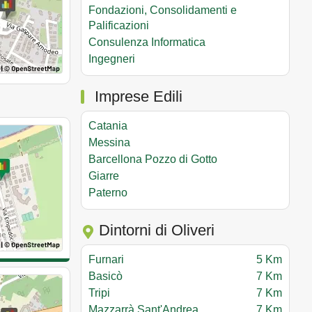
Fondazioni, Consolidamenti e
Palificazioni
Consulenza Informatica
Ingegneri
Imprese Edili
Catania
Messina
Barcellona Pozzo di Gotto
Giarre
Paterno
Dintorni di Oliveri
Furnari
5 Km
Basicò
7 Km
Tripi
7 Km
Mazzarrà Sant'Andrea
7 Km