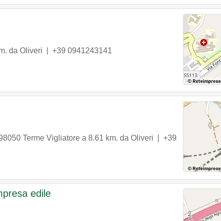
m. da Oliveri |
+39 0941243141
98050
Terme Vigliatore
a 8.61 km. da Oliveri |
+39
impresa edile